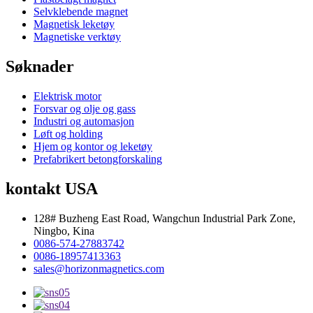
Selvklebende magnet
Magnetisk leketøy
Magnetiske verktøy
Søknader
Elektrisk motor
Forsvar og olje og gass
Industri og automasjon
Løft og holding
Hjem og kontor og leketøy
Prefabrikert betongforskaling
kontakt USA
128# Buzheng East Road, Wangchun Industrial Park Zone,
Ningbo, Kina
0086-574-27883742
0086-18957413363
sales@horizonmagnetics.com