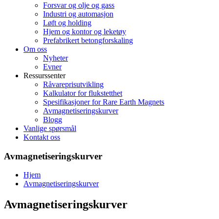
Forsvar og olje og gass
Industri og automasjon
Løft og holding
Hjem og kontor og leketøy
Prefabrikert betongforskaling
Om oss
Nyheter
Evner
Ressurssenter
Råvareprisutvikling
Kalkulator for flukstetthet
Spesifikasjoner for Rare Earth Magnets
Avmagnetiseringskurver
Blogg
Vanlige spørsmål
Kontakt oss
Avmagnetiseringskurver
Hjem
Avmagnetiseringskurver
Avmagnetiseringskurver