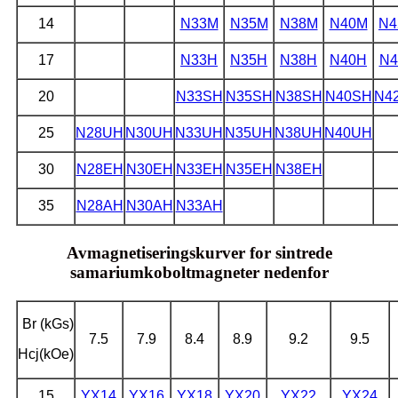
14
N33M
N35M
N38M
N40M
N4
17
N33H
N35H
N38H
N40H
N4
20
N33SH
N35SH
N38SH
N40SH
N4
25
N28UH
N30UH
N33UH
N35UH
N38UH
N40UH
30
N28EH
N30EH
N33EH
N35EH
N38EH
35
N28AH
N30AH
N33AH
Avmagnetiseringskurver for sintrede
samariumkoboltmagneter nedenfor
Br
(kGs)
7.5
7.9
8.4
8.9
9.2
9.5
Hcj
(kOe)
15
YX14
YX16
YX18
YX20
YX22
YX24