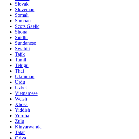
Slovak
Slovenian
Somali
Samoan
Scots Gaelic
Shona
Sindhi
Sundanese
Swahili
Tajik
Tamil
Telugu
Thai
Ukrainian
Urdu
Uzbek
Vietnamese
Welsh
Xhosa
Yiddish
Yoruba
Zulu
Kinyarwanda
Tatar
Oriya