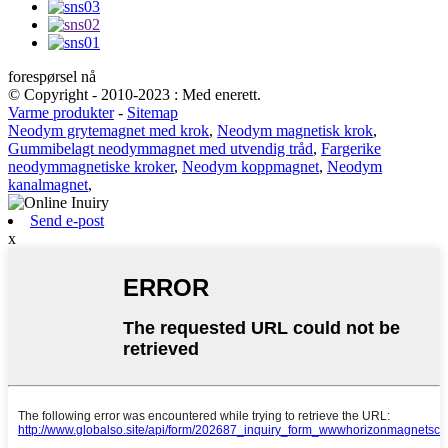
forespørsel nå
© Copyright - 2010-2023 : Med enerett.
Varme produkter
-
Sitemap
Neodym grytemagnet med krok
,
Neodym magnetisk krok
,
Gummibelagt neodymmagnet med utvendig tråd
,
Fargerike
neodymmagnetiske kroker
,
Neodym koppmagnet
,
Neodym
kanalmagnet
,
Send e-post
x