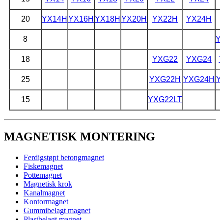
20
YX14H
YX16H
YX18H
YX20H
YX22H
YX24H
8
18
YXG22
YXG24
25
YXG22H
YXG24H
15
YXG22LT
MAGNETISK MONTERING
Ferdigstøpt betongmagnet
Fiskemagnet
Pottemagnet
Magnetisk krok
Kanalmagnet
Kontormagnet
Gummibelagt magnet
Plastbelagt magnet