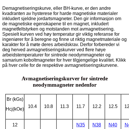
Demagnetiseringskurve, eller BH-kurve, er den andre
kvadranten av hysterese for harde magnetiske materialer
inkludert sjeldne jordartsmagneter. Den gir informasjon om
de magnetiske egenskapene til en magnet, inkludert
magnetfeltstyrken og motstanden mot avmagnetisering.
Spesielt kurven ved høy temperatur gir viktig referanse for
ingeniører for å beregne og finne ut riktig magnetmateriale og
karakter for å møte deres arbeidskrav. Derfor forbereder vi
deg herved avmagnetiseringskurver ved flere høye
arbeidstemperaturer for sintrede neodymmagneter og
samarium koboltmagneter for hver tilgjengelige kvalitet. Klikk
på hver celle for de respektive avmagnetiseringskurvene.
Avmagnetiseringskurver for sintrede
neodymmagneter nedenfor
Br (kGs)
10.4
10.8
11.3
11.7
12.2
12.5
12
Hcj(kOe)
12
N35
N38
N40
N