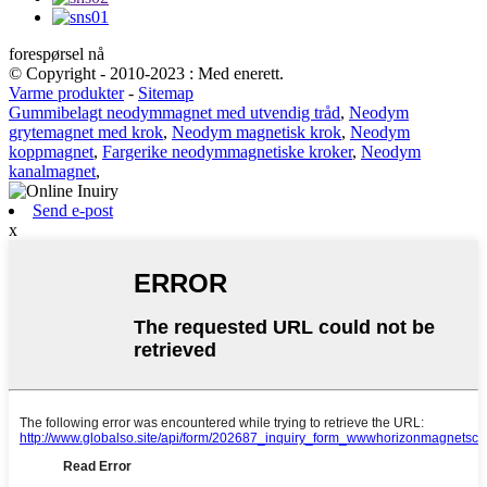
forespørsel nå
© Copyright - 2010-2023 : Med enerett.
Varme produkter
-
Sitemap
Gummibelagt neodymmagnet med utvendig tråd
,
Neodym
grytemagnet med krok
,
Neodym magnetisk krok
,
Neodym
koppmagnet
,
Fargerike neodymmagnetiske kroker
,
Neodym
kanalmagnet
,
Send e-post
x