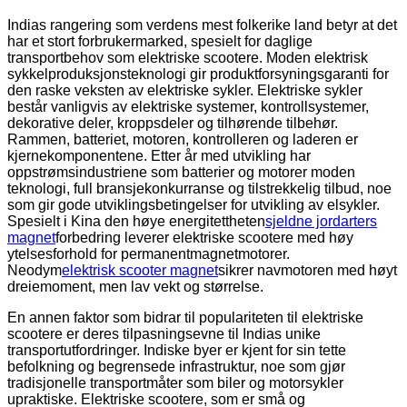
Indias rangering som verdens mest folkerike land betyr at det
har et stort forbrukermarked, spesielt for daglige
transportbehov som elektriske scootere. Moden elektrisk
sykkelproduksjonsteknologi gir produktforsyningsgaranti for
den raske veksten av elektriske sykler. Elektriske sykler
består vanligvis av elektriske systemer, kontrollsystemer,
dekorative deler, kroppsdeler og tilhørende tilbehør.
Rammen, batteriet, motoren, kontrolleren og laderen er
kjernekomponentene. Etter år med utvikling har
oppstrømsindustriene som batterier og motorer moden
teknologi, full bransjekonkurranse og tilstrekkelig tilbud, noe
som gir gode utviklingsbetingelser for utvikling av elsykler.
Spesielt i Kina den høye energitettheten
sjeldne jordarters
magnet
forbedring leverer elektriske scootere med høy
ytelsesforhold for permanentmagnetmotorer.
Neodym
elektrisk scooter magnet
sikrer navmotoren med høyt
dreiemoment, men lav vekt og størrelse.
En annen faktor som bidrar til populariteten til elektriske
scootere er deres tilpasningsevne til Indias unike
transportutfordringer. Indiske byer er kjent for sin tette
befolkning og begrensede infrastruktur, noe som gjør
tradisjonelle transportmåter som biler og motorsykler
upraktiske. Elektriske scootere, som er små og