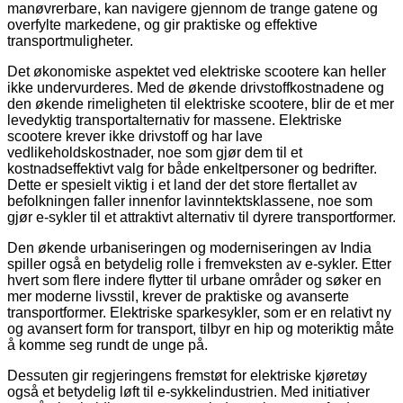
manøvrerbare, kan navigere gjennom de trange gatene og
overfylte markedene, og gir praktiske og effektive
transportmuligheter.
Det økonomiske aspektet ved elektriske scootere kan heller
ikke undervurderes. Med de økende drivstoffkostnadene og
den økende rimeligheten til elektriske scootere, blir de et mer
levedyktig transportalternativ for massene. Elektriske
scootere krever ikke drivstoff og har lave
vedlikeholdskostnader, noe som gjør dem til et
kostnadseffektivt valg for både enkeltpersoner og bedrifter.
Dette er spesielt viktig i et land der det store flertallet av
befolkningen faller innenfor lavinntektsklassene, noe som
gjør e-sykler til et attraktivt alternativ til dyrere transportformer.
Den økende urbaniseringen og moderniseringen av India
spiller også en betydelig rolle i fremveksten av e-sykler. Etter
hvert som flere indere flytter til urbane områder og søker en
mer moderne livsstil, krever de praktiske og avanserte
transportformer. Elektriske sparkesykler, som er en relativt ny
og avansert form for transport, tilbyr en hip og moteriktig måte
å komme seg rundt de unge på.
Dessuten gir regjeringens fremstøt for elektriske kjøretøy
også et betydelig løft til e-sykkelindustrien. Med initiativer