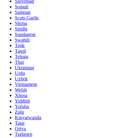
Slovenian
Somali
Samoan
Scots Gaelic
Shona
Sindhi
Sundanese
Swahili
Tajik
Tamil
Telugu
Thai
Ukrainian
Urdu
Uzbek
Vietnamese
Welsh
Xhosa
Yiddish
Yoruba
Zulu
Kinyarwanda
Tatar
Oriya
Turkmen