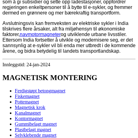
som å gi subsidier og sette opp ladestasjoner, oppfordrer
regjeringen enkeltpersoner til å bytte til e-sykler, og fremmer
dermed en grønnere og mer bærekraftig transportform.
Avslutningsvis kan fremveksten av elektriske sykler i India
tilskrives flere årsaker, alt fra miljøhensyn til økonomiske
faktorer,
navmotormagneter
og utviklende urbane livsstiler.
Ettersom India fortsetter å utvikle og modernisere seg, er det
sannsynlig at e-sykler vil bli enda mer utbredt i de kommende
årene, og bidra betydelig til landets transportlandskap.
Innleggstid: 24-jan-2024
MAGNETISK MONTERING
Ferdigstøpt betongmagnet
Fiskemagnet
Pottemagnet
Magnetisk krok
Kanalmagnet
Kontormagnet
Gummibelagt magnet
Plastbelagt magnet
Selvklebende magnet