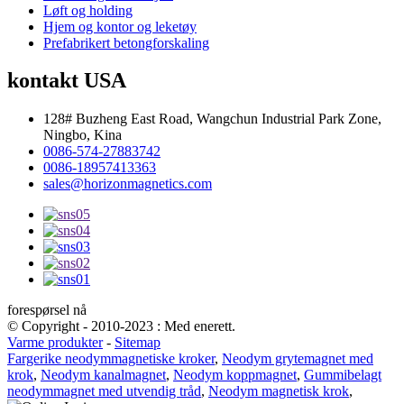
Løft og holding
Hjem og kontor og leketøy
Prefabrikert betongforskaling
kontakt USA
128# Buzheng East Road, Wangchun Industrial Park Zone,
Ningbo, Kina
0086-574-27883742
0086-18957413363
sales@horizonmagnetics.com
forespørsel nå
© Copyright - 2010-2023 : Med enerett.
Varme produkter
-
Sitemap
Fargerike neodymmagnetiske kroker
,
Neodym grytemagnet med
krok
,
Neodym kanalmagnet
,
Neodym koppmagnet
,
Gummibelagt
neodymmagnet med utvendig tråd
,
Neodym magnetisk krok
,