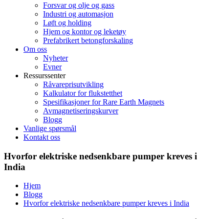
Forsvar og olje og gass
Industri og automasjon
Løft og holding
Hjem og kontor og leketøy
Prefabrikert betongforskaling
Om oss
Nyheter
Evner
Ressurssenter
Råvareprisutvikling
Kalkulator for flukstetthet
Spesifikasjoner for Rare Earth Magnets
Avmagnetiseringskurver
Blogg
Vanlige spørsmål
Kontakt oss
Hvorfor elektriske nedsenkbare pumper kreves i
India
Hjem
Blogg
Hvorfor elektriske nedsenkbare pumper kreves i India