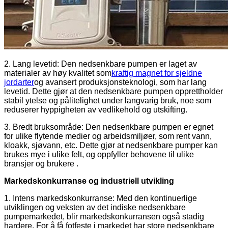
2. Lang levetid: Den nedsenkbare pumpen er laget av
materialer av høy kvalitet som
kraftig magnet for sjeldne
jordarter
og avansert produksjonsteknologi, som har lang
levetid. Dette gjør at den nedsenkbare pumpen opprettholder
stabil ytelse og pålitelighet under langvarig bruk, noe som
reduserer hyppigheten av vedlikehold og utskifting.
3. Bredt bruksområde: Den nedsenkbare pumpen er egnet
for ulike flytende medier og arbeidsmiljøer, som rent vann,
kloakk, sjøvann, etc. Dette gjør at nedsenkbare pumper kan
brukes mye i ulike felt, og oppfyller behovene til ulike
bransjer og brukere .
Markedskonkurranse og industriell utvikling
1. Intens markedskonkurranse: Med den kontinuerlige
utviklingen og veksten av det indiske nedsenkbare
pumpemarkedet, blir markedskonkurransen også stadig
hardere. For å få fotfeste i markedet har store nedsenkbare