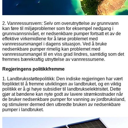
2. Vannressursvern: Selv om overutnyttelse av grunnvann
kan føre til miljøproblemer som for eksempel nedgang i
grunnvannsnivået, er nedsenkbare pumper fortsatt et av de
effektive virkemidlene for å løse problemet med
vannressursmangel i dagens situasjon. Ved å bruke
nedsenkbare pumper rimelig kan problemet med
vannressursmangel til en viss grad lindres, samtidig som det
fremmes bærekraftig utnyttelse av vannressursene.
Regjeringens politikkfremme
1. Landbruksstøttepolitikk: Den indiske regjeringen har vært
forpliktet til å fremme utviklingen av landbruket, og en viktig
politikk er å gi høye subsidier til landbrukselektrisitet. Dette
gjør at bøndene kan nyte godt av lavere strømkostnader når
de bruker nedsenkbare pumper for vanning av jordbruksland,
og stimulerer dermed den utbredte bruken av nedsenkbare
pumper i landbruket.