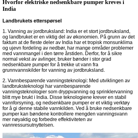
Hvorfor elektriske nedsenkbare pumper kreves i
India
Landbrukets etterspørsel
1. Vanning av jordbruksland: India er et stort jordbruksland,
og landbruket er en viktig del av økonomien. På grunn av det
faktum at de fleste deler av India har et tropisk monsunklima
og ujevn fordeling av nedbør, har mange områder problemer
med vannmangel i den tørre årstiden. Derfor, for å sikre
normal vekst av avlinger, bruker bønder i stor grad
nedsenkbare pumper for å trekke ut vann fra
grunnvannskilder for vanning av jordbruksland.
2. Vannbesparende vanningsteknologi: Med utviklingen av
landbruksteknologi har vannbesparende
vanningsteknologier som dryppvanning og sprinklervanning
blitt mye brukt i India. Disse teknologiene krever en stabil
vannforsyning, og nedsenkbare pumper er et viktig verktøy
for å gi denne stabile vannkilden. Ved å bruke nedsenkbare
pumper kan bøndene kontrollere mengden vanningsvann
mer nøyaktig og forbedre effektiviteten av
vannressursutnyttelsen.