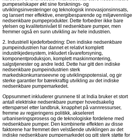
pumpeselskaper økt sine forsknings- og
utviklingsinvesteringer og teknologisk innovasjonsinnsats,
og lansert mer effektive, energibesparende og miljøvennlige
nedsenkbare pumpeprodukter. Dette forbedrer ikke bare
ytelsen og kvalitetsnivået til nedsenkbare pumper, men
fremmer også en sunn utvikling av hele industrien.
2. Industriell kjedeforbedring: Den indiske nedsenkbare
pumpeindustrien har dannet et relativt komplett
industrikjedesystem, inkludert råvareforsyning,
komponentproduksjon, komplett maskinmontering,
salgstjenester og andre ledd. Dette har gitt den indiske
nedsenkbare pumpeindustrien sterk
markedskonkurranseevne og utviklingspotensial, og gir
sterke garantier for bærekraftig utvikling av det indiske
nedsenkbare pumpemarkedet.
Oppsummert inkluderer grunnene til at India bruker et stort
antall elektriske nedsenkbare pumper hovedsakelig
etterspørsel etter landbruk, knapphet på vannressurser,
fremme av regjeringens politikk, akselerert
urbaniseringsprosess og de teknologiske fordelene med
nedsenkbare pumper. Den kombinerte effekten av disse
faktorene har fremmet den velstående utviklingen av det
indiske nedsenkbare pumpemarkedet og gitt sterk støtte for