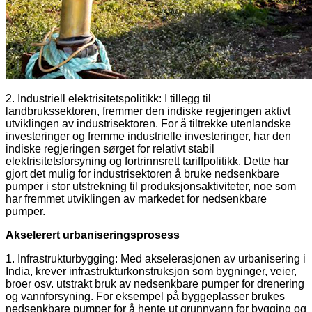
2. Industriell elektrisitetspolitikk: I tillegg til
landbrukssektoren, fremmer den indiske regjeringen aktivt
utviklingen av industrisektoren. For å tiltrekke utenlandske
investeringer og fremme industrielle investeringer, har den
indiske regjeringen sørget for relativt stabil
elektrisitetsforsyning og fortrinnsrett tariffpolitikk. Dette har
gjort det mulig for industrisektoren å bruke nedsenkbare
pumper i stor utstrekning til produksjonsaktiviteter, noe som
har fremmet utviklingen av markedet for nedsenkbare
pumper.
Akselerert urbaniseringsprosess
1. Infrastrukturbygging: Med akselerasjonen av urbanisering i
India, krever infrastrukturkonstruksjon som bygninger, veier,
broer osv. utstrakt bruk av nedsenkbare pumper for drenering
og vannforsyning. For eksempel på byggeplasser brukes
nedsenkbare pumper for å hente ut grunnvann for bygging og