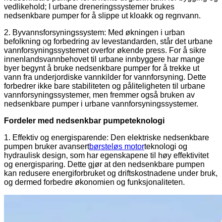
vedlikehold; I urbane dreneringssystemer brukes
nedsenkbare pumper for å slippe ut kloakk og regnvann.
2. Byvannsforsyningssystem: Med økningen i urban
befolkning og forbedring av levestandarden, står det urbane
vannforsyningssystemet overfor økende press. For å sikre
innenlandsvannbehovet til urbane innbyggere har mange
byer begynt å bruke nedsenkbare pumper for å trekke ut
vann fra underjordiske vannkilder for vannforsyning. Dette
forbedrer ikke bare stabiliteten og påliteligheten til urbane
vannforsyningssystemer, men fremmer også bruken av
nedsenkbare pumper i urbane vannforsyningssystemer.
Fordeler med nedsenkbar pumpeteknologi
1. Effektiv og energisparende: Den elektriske nedsenkbare
pumpen bruker avansert
børsteløs motor
teknologi og
hydraulisk design, som har egenskapene til høy effektivitet
og energisparing. Dette gjør at den nedsenkbare pumpen
kan redusere energiforbruket og driftskostnadene under bruk,
og dermed forbedre økonomien og funksjonaliteten.